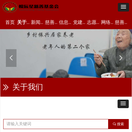
首页
关于我们
新闻资讯
慈善项目
信息公开
党建资讯
志愿者中心
网络众筹
慈善文化
넳
넲
关于我们
ꅀ
끠
搜索