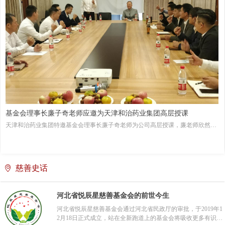
基金会理事长廉子奇老师应邀为天津和治药业集团高层授课
天津和治药业集团特邀基金会理事长廉子奇老师为公司高层授课，廉老师欣然应
邀，并于2020年10月8日，为大家讲授了一堂引经据典、融会贯通、贴近生活、
指导当下的人文大课和生活指南。
慈善史话
ꄹ
河北省悦辰星慈善基金会的前世今生
河北省悦辰星慈善基金会通过河北省民政厅的审批，于2019年1
2月18日正式成立，站在全新跑道上的基金会将吸收更多有识之