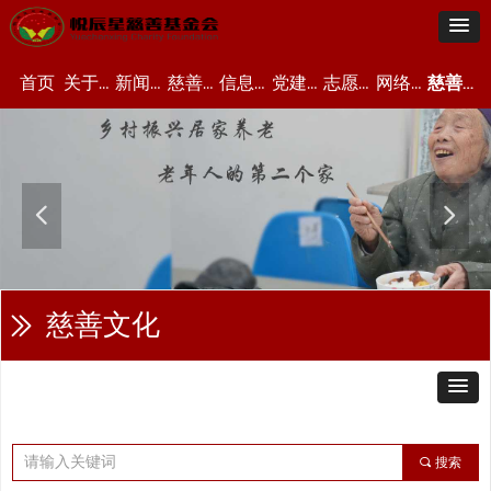
首页
关于我们
新闻资讯
慈善项目
信息公开
党建资讯
志愿者中心
网络众筹
慈善文化
넳
넲
慈善文化
ꅀ
끠
搜索