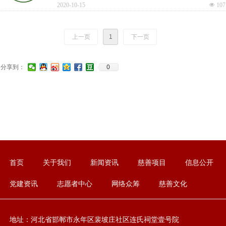
士的智慧和力量，将再次扩大我们公益团队的力量，我们相信
2020-10-15
넶
107
我们有能力运作好基金会，为更多弱势群体谋取更多福利，让
更多爱心人士踏我而上，为我省的公益事业再添光彩。
上一页
1
下一页
0
分享到：
首页
关于我们
新闻资讯
慈善项目
信息公开
党建资讯
志愿者中心
网络众筹
慈善文化
地址：河北省邯郸市永年区裴坡庄社区连氏祠堂壹号院