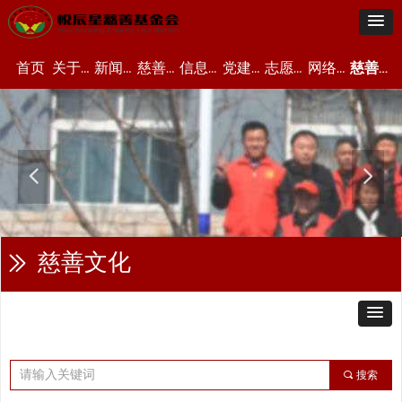
首页
关于我们
新闻资讯
慈善项目
信息公开
党建资讯
志愿者中心
网络众筹
慈善文化
넳
넲
慈善文化
ꅀ
끠
搜索